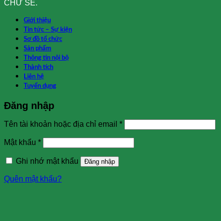
CHƯ SÊ.
Giới thiệu
Tin tức – Sự kiện
Sơ đồ tổ chức
Sản phẩm
Thông tin nội bộ
Thành tích
Liên hệ
Tuyển dụng
Đăng nhập
Tên tài khoản hoặc địa chỉ email
*
Mật khẩu
*
Ghi nhớ mật khẩu
Đăng nhập
Quên mật khẩu?