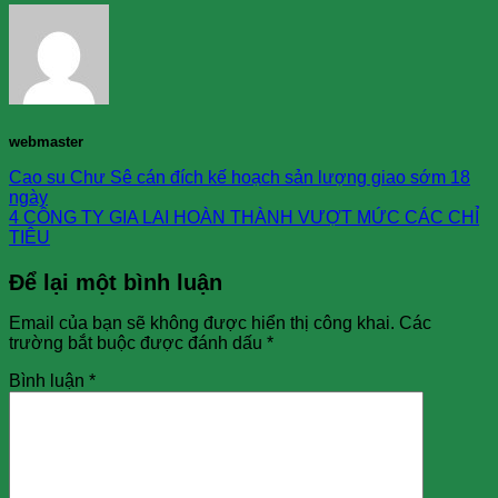
webmaster
Cao su Chư Sê cán đích kế hoạch sản lượng giao sớm 18
ngày
4 CÔNG TY GIA LAI HOÀN THÀNH VƯỢT MỨC CÁC CHỈ
TIÊU
Để lại một bình luận
Email của bạn sẽ không được hiển thị công khai.
Các
trường bắt buộc được đánh dấu
*
Bình luận
*