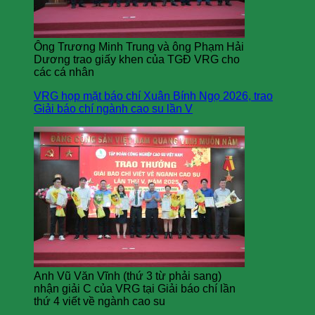
Ông Trương Minh Trung và ông Phạm Hải
Dương trao giấy khen của TGĐ VRG cho
các cá nhân
VRG họp mặt báo chí Xuân Bính Ngọ 2026, trao
Giải báo chí ngành cao su lần V
Anh Vũ Văn Vĩnh (thứ 3 từ phải sang)
nhận giải C của VRG tại Giải báo chí lần
thứ 4 viết về ngành cao su