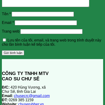
Tên
*
Email
*
Trang web
Lưu tên của tôi, email, và trang web trong trình duyệt này
cho lần bình luận kế tiếp của tôi.
CÔNG TY TNHH MTV
CAO SU CHƯ SÊ
Đ/C:
420 Hùng Vương, xã
Chư Sê, tỉnh Gia Lai
Email:
chusecrc@gmail.com
ĐT:
0269 385 1159
Website:
chuserubber.vn