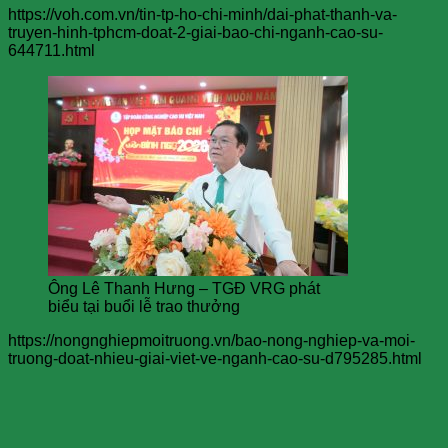
https://voh.com.vn/tin-tp-ho-chi-minh/dai-phat-thanh-va-
truyen-hinh-tphcm-doat-2-giai-bao-chi-nganh-cao-su-
644711.html
Ông Lê Thanh Hưng – TGĐ VRG phát
biểu tại buổi lễ trao thưởng
https://nongnghiepmoitruong.vn/bao-nong-nghiep-va-moi-
truong-doat-nhieu-giai-viet-ve-nganh-cao-su-d795285.html