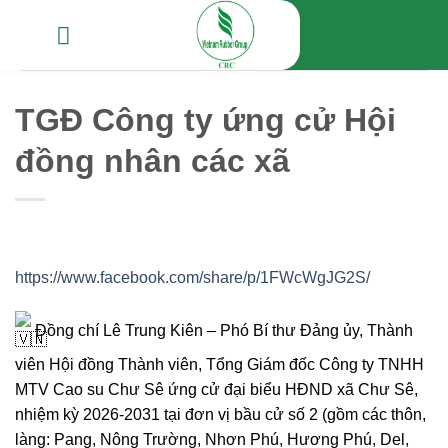
Chuyển
đến
nội
dung
TGĐ Công ty ứng cử Hội
đồng nhân các xã
https://www.facebook.com/share/p/1FWcWgJG2S/
Đồng chí Lê Trung Kiên – Phó Bí thư Đảng ủy, Thành
viên Hội đồng Thành viên, Tổng Giám đốc Công ty TNHH
MTV Cao su Chư Sê ứng cử đại biểu HĐND xã Chư Sê,
nhiệm kỳ 2026-2031 tại đơn vị bầu cử số 2 (gồm các thôn,
làng: Pang, Nông Trường, Nhơn Phú, Hương Phú, Del,